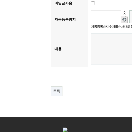
비밀글사용
숫
자
새
자동등록방지
음
로
자동등록방지 숫자를 순서대로 
성
고
듣
침
기
내용
목록