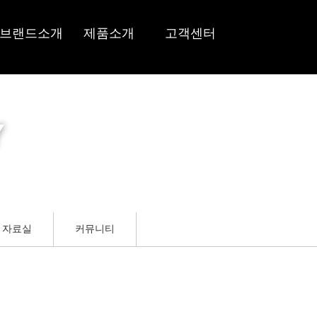
브랜드소개
제품소개
고객센터
브랜드소개
의류
공지사항
침낭
온라인문의
Y
기타용품
자료실
커뮤니티
자료실
커뮤니티