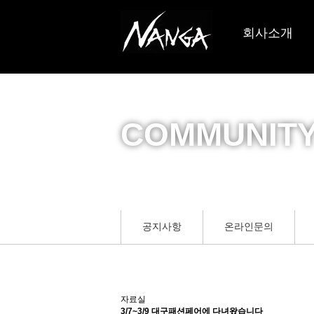
회사소개
인사말
연혁
COMMUNIT
업무내용
오시는길
공지사항
온라인문의
자료실
3/7~3/9 대구패션페어에 다녀왔습니다